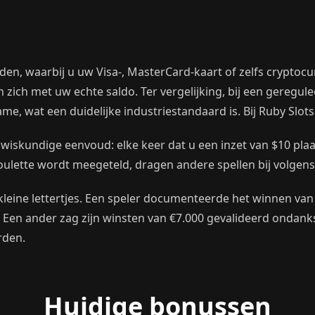
en, waarbij u uw Visa-, MasterCard-kaart of zelfs cryptocu
n zich met uw echte saldo. Ter vergelijking, bij een geregu
 wat een duidelijke industriestandaard is. Bij Ruby Slots b
 wiskundige eenvoud: elke keer dat u een inzet van $10 plaa
lette wordt meegeteld, dragen andere spellen bij volgens
leine lettertjes. Een speler documenteerde het winnen van 
en ander zag zijn winsten van €7.000 gevalideerd ondanks
rden.
Huidige bonussen