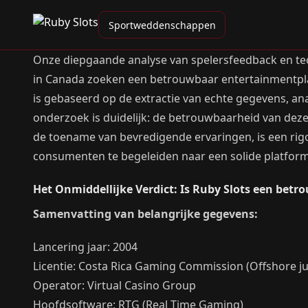
Sportweddenschappen
Onze diepgaande analyse van spelersfeedback en tech
in Canada zoeken een betrouwbaar entertainmentplatf
is gebaseerd op de extractie van echte gegevens, a
onderzoek is duidelijk: de betrouwbaarheid van deze 
de toename van bevredigende ervaringen, is een rig
consumenten te begeleiden naar een solide platform
Het Onmiddellijke Verdict: Is Ruby Slots een bet
Samenvatting van belangrijke gegevens:
Lancering jaar: 2004
Licentie: Costa Rica Gaming Commission (Offshore juris
Operator: Virtual Casino Group
Hoofdsoftware: RTG (Real Time Gaming)