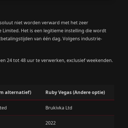
bsoluut niet worden verward met het zeer
mited. Het is een legitieme instelling die wordt
etalingstijden van één dag. Volgens industrie-
nnen 24 tot 48 uur te verwerken, exclusief weekenden.
 alternatief)
Ruby Vegas (Andere optie)
ited
Brukivka Ltd
2022