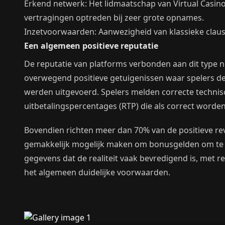
Erkend netwerk: Het lidmaatschap van Virtual Casin
vertragingen optreden bij zeer grote opnames.
Inzetvoorwaarden: Aanwezigheid van klassieke clausu
Een algemeen positieve reputatie
De reputatie van platforms verbonden aan dit type 
overwegend positieve getuigenissen waar spelers de
werden uitgevoerd. Spelers melden correcte technisc
uitbetalingspercentages (RTP) die als correct worde
Bovendien richten meer dan 70% van de positieve rev
gemakkelijk mogelijk maken om bonusgelden om te ze
gegevens dat de realiteit vaak bevredigend is, met r
het algemeen duidelijke voorwaarden.