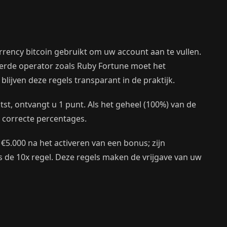
rrency bitcoin gebruikt om uw account aan te vullen.
leerde operator zoals Ruby Fortune moet het
lijven deze regels transparant in de praktijk.
tst, ontvangt u 1 punt. Als het geheel (100%) van de
 correcte percentages.
€5.000 na het activeren van een bonus; zijn
 de 10x regel. Deze regels maken de vrijgave van uw