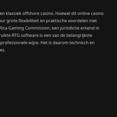
en klassiek offshore casino. Hoewel dit online casino
r grote flexibiliteit en praktische voordelen met
 Rica Gaming Commission, een jurisdictie erkend in
bruikte RTG software is een van de belangrijkste
 professionele wijze. Het is daarom technisch en
es.