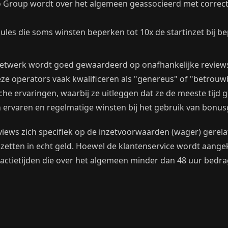
o Group wordt over het algemeen geassocieerd met correcte
les die soms winsten beperken tot 10x de startinzet bij b
netwerk wordt goed gewaardeerd op onafhankelijke reviews
ze operators vaak kwalificeren als "genereus" of "betrou
he ervaringen, waarbij ze uitleggen dat ze de meeste tijd g
n ervaren en regelmatige winsten bij het gebruik van bonus
iews zich specifiek op de inzetvoorwaarden (wager) gerela
tten in echt geld. Hoewel de klantenservice wordt aangek
eactietijden die over het algemeen minder dan 48 uur bedra