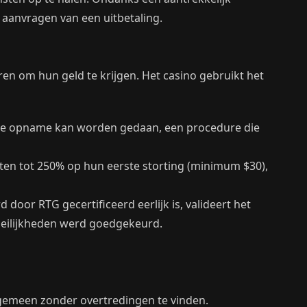
t aanvragen van een uitbetaling.
n om hun geld te krijgen. Het casino gebruikt het
rste opname kan worden gedaan, een procedure die
en tot 250% op hun eerste storting (minimum $30),
 door RTG gecertificeerd eerlijk is, valideert het
moeilijkheden werd goedgekeurd.
lgemeen zonder overtredingen te vinden.